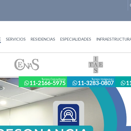
E
SERVICIOS
RESIDENCIAS
ESPECIALIDADES
INFRAESTRUCTUR
Turnos Consultorio
Turnos Imágenes
11-2166-5975
11-3283-0807
1